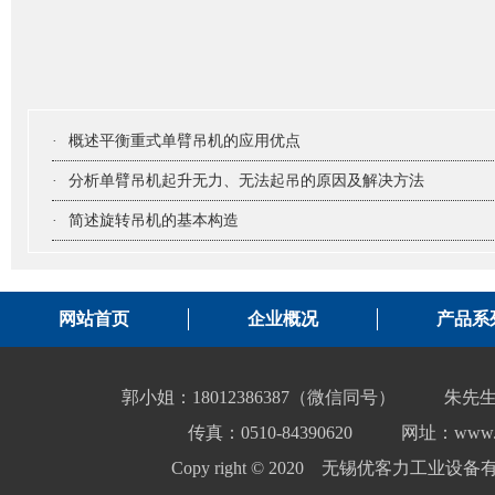
·
概述平衡重式单臂吊机的应用优点
·
分析单臂吊机起升无力、无法起吊的原因及解决方法
·
简述旋转吊机的基本构造
网站首页
企业概况
产品系
郭小姐：18012386387（微信同号）
朱先生
传真：0510-84390620
网址：www.yo
Copy right © 2020 无锡优客力工业