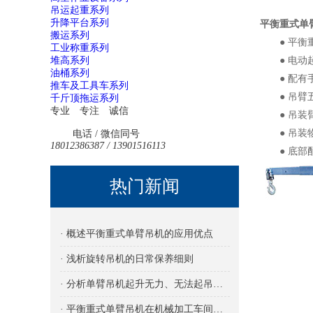
吊运起重系列
升降平台系列
平衡重式单
搬运系列
● 平衡重
工业称重系列
堆高系列
● 电动起
油桶系列
● 配有手
推车及工具车系列
● 吊臂五
千斤顶拖运系列
专业 专注 诚信
● 吊装臂
● 吊装物
电话 / 微信同号
18012386387 / 13901516113
● 底部配
热门新闻
· 概述平衡重式单臂吊机的应用优点
· 浅析旋转吊机的日常保养细则
· 分析单臂吊机起升无力、无法起吊的原因及解决方法
· 平衡重式单臂吊机在机械加工车间的应用