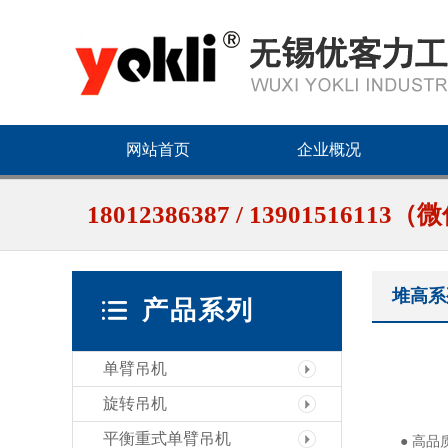
网站首页
企业概况
18012386387 / 1390151611
堆高系
产品系列
单臂吊机
旋转吊机
平衡重式单臂吊机
● 高品质