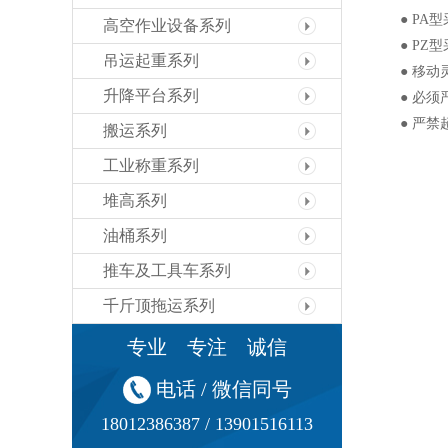
● PA型
高空作业设备系列
● PZ型
吊运起重系列
● 移动灵
升降平台系列
● 必须严
● 严禁超
搬运系列
工业称重系列
堆高系列
油桶系列
推车及工具车系列
千斤顶拖运系列
专业 专注 诚信
电话 / 微信同号
18012386387 / 13901516113